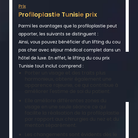
Prix
Profiloplastie Tunisie prix
Parmi les avantages que la profiloplastie peut
apporter, les suivants se distinguent :
Ainsi, vous pouvez bénéficier d’un lifting du cou
pas cher avec séjour médical complet dans un
hôtel de luxe. En effet, le lifting du cou prix
Tunisie tout inclut comprend :
Porter un visage et des traits plus
harmonieux, obtenir également une
apparence rajeunie, ce qui contribue à
améliorer l'estime de soi du patient.
Elle améliore différentes zones du
visage en une seule séance ce qui
facilite la réalisation de la profiloplastie
par rapport aux chirurgies du nez et du
menton séparément.
Les changements sont évidents dès le