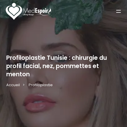
Accueil
Lifting visage
Lifting cou
Profiloplastie Tunisie : chirurgie du
mini Lifting visage
profil facial, nez, pommettes et
Lifting sourcils
menton
Profiloplastie
Accueil
Profiloplastie
Front
Séjour
Vidéos
Avis